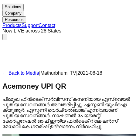
Solutions
Company
Resources
Products
Support
Contact
Now LIVE across 28 States
← Back to Media
|
Mathurbhumi TV
|
2021-08-18
Acemoney UPI QR
പ്രമുഖ ഫിന്‍ടെക് സര്‍വീസസ് കമ്പനിയായ ഏസ്‌വെയര്‍
പുതിയ സേവനങ്ങൾ അവതരിപ്പിച്ചു. ഏസ്മണി യുപിഐ/
ക്യുആര്‍, ഏസ്മണി വെര്‍ച്വല്‍ബാങ്ക് എന്നിവയാണ്
പുതിയ സേവനങ്ങൾ. നാഷണല്‍ പേയ്‌മെന്റ്
കോര്‍പ്പറേഷന്‍ ഓഫ് ഇന്ത്യ ഫിന്‍ടെക് റിലേഷന്‍സ്
മേധാവി കെ.ഗൗരിഷ് ഉദ്ഘാടനം നിര്‍വഹിച്ചു.